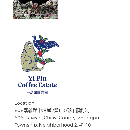
Location:
606嘉義縣中埔鄉2鄰1-10號 | 預約制
606, Taiwan, Chiayi County, Zhongpu
Township, Neighborhood 2, #1–10