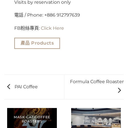
Visits by reservation only
電話 / Phone: +886 912797639
FB粉絲專頁:
Click Here
產品 Products
Formula Coffee Roaster
PAI Coffee
MASK CAT COFFEE
ROASTERS
THE NORMAL