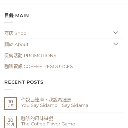
目錄 MAIN
商店 Shop
關於 About
促銷活動 PROMOTIONS
咖啡資訊 COFFEE RESOURCES
RECENT POSTS
你說西達摩，我說希達馬
10
You Say Sidamo, I Say Sidama
7 月
在
尚
〈你
無
咖啡的風味遊戲
說
留
30
西
言
The Coffee Flavor Game
10 月
達