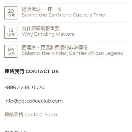
摩，
在
尚
我
〈咖
無
拯救地球, 一杯一次
說
啡
留
20
希
的
言
Saving the Earth one Cup at a Time
10 月
達
風
馬
味
在
尚
You
遊
〈拯
無
為什麼研磨很重要
Say
戲
救
留
13
Sidamo,
The
地
言
Why Grinding Matters
10 月
I
Coffee
球,
Say
Flavor
一
在
尚
Sidama〉
Game〉
杯
〈為
無
西達摩，更溫和柔順的非洲傳奇
中
中
一
什
留
04
次
麼
言
Sidamo, the Kinder, Gentler African Legend
10 月
Saving
研
the
磨
在
尚
Earth
很
〈西
無
one
重
達
留
Cup
要
摩，
連絡我們 CONTACT US
言
at
Why
更
a
Grinding
溫
Time〉
Matters〉
和
中
中
柔
+886 2 2381 0070
順
的
非
info@getcoffeeclub.com
洲
傳
奇
Sidamo,
連絡表格
Contact Form
the
Kinder,
Gentler
African
Legend〉