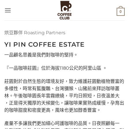
Skip
to
0
content
烘豆夥伴 Roasting Partners
YI PIN COFFEE ESTATE
一品顧名思義是我們對咖啡的堅持。
『一品咖啡莊園』位於海拔1180公尺的阿里山區 。
莊園對於自然生態的環境友好，致力維護莊園動植物豐富的
多樣性，時常有藍腹鷴、台灣獼猴、山豬前來拜訪咖啡叢
林。午後咖啡園長年雲霧繚繞，平均日照短，日夜溫差大
，正是得天獨厚的天候變化，讓咖啡果實熟成緩慢，孕育出
的咖啡甜度和密度更高，風味也更加醇香豐富。
產量不多讓我們更加細心呵護咖啡的品質。日夜照顧每一