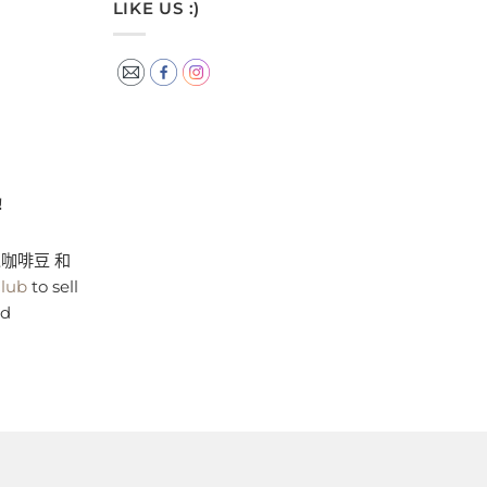
LIKE US :)
!
咖啡豆 和
Club
to sell
nd