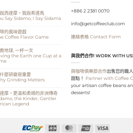
+886 2 2381 0070
說西達摩，我說希達馬
u Say Sidamo, I Say Sidama
info@getcoffeeclub.com
你
啡的風味遊戲
連絡表格
Contact Form
e Coffee Flavor Game
，
咖
救地球, 一杯一次
ving the Earth one Cup at a
與我們合作! WORK WITH US
ime
u
y
damo,
拯
與咖啡俱樂部合作
出售您的職人
e
什麼研磨很重要
fee
y
甜點！
Partner with Coffee 
vor
hy Grinding Matters
dama〉
me〉
your artisan coffee beans a
為
desserts!
達摩，更溫和柔順的非洲傳奇
damo, the Kinder, Gentler
ing
rican Legend
th
e
p
西
y
，
nding
me〉
tters〉
JCB
MasterCard
UnionPay
Visa