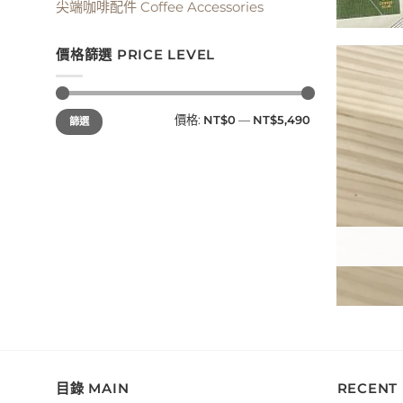
尖端咖啡配件 Coffee Accessories
價格篩選 PRICE LEVEL
最
最
價格:
NT$0
—
NT$5,490
篩選
低
高
價
價
格
格
目錄 MAIN
RECENT