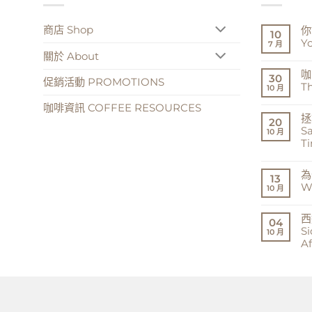
商店 Shop
你
10
Yo
7 月
關於 About
在
尚
〈
無
咖
說
留
30
促銷活動 PROMOTIONS
西
言
Th
10 月
達
摩
在
尚
咖啡資訊 COFFEE RESOURCES
我
〈
無
說
拯
啡
留
20
希
的
言
Sa
達
10 月
風
馬
T
味
Yo
遊
Sa
在
尚
戲
Si
〈
無
Th
為
I
救
留
Cof
13
Sa
地
言
Fla
W
10 月
Si
球,
Ga
中
一
中
在
尚
杯
〈
無
一
西
什
留
04
次
麼
言
Si
Sav
10 月
研
the
Af
磨
Ear
很
on
在
尚
重
Cu
〈
無
要
at
達
留
Wh
a
摩
言
Gri
Ti
更
Ma
中
溫
中
和