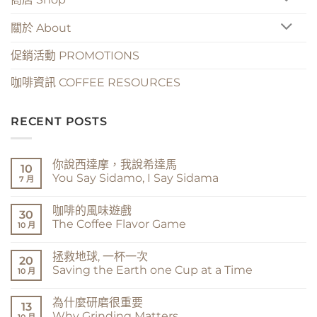
關於 About
促銷活動 PROMOTIONS
咖啡資訊 COFFEE RESOURCES
RECENT POSTS
你說西達摩，我說希達馬
10
You Say Sidamo, I Say Sidama
7 月
在
尚
〈你
無
咖啡的風味遊戲
說
留
30
西
言
The Coffee Flavor Game
10 月
達
摩，
在
尚
我
〈咖
無
拯救地球, 一杯一次
說
啡
留
20
希
的
言
Saving the Earth one Cup at a Time
10 月
達
風
馬
味
在
尚
You
遊
〈拯
無
為什麼研磨很重要
Say
戲
救
留
13
Sidamo,
The
地
言
Why Grinding Matters