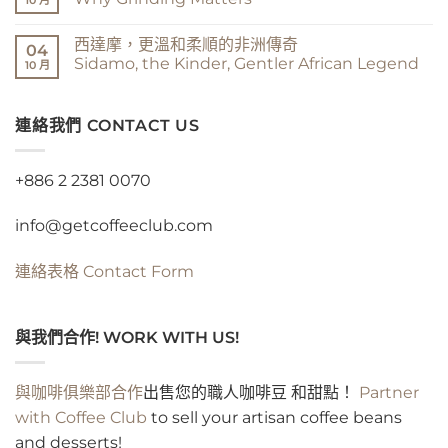
10 月
I
Coffee
球,
Say
Flavor
一
在
尚
Sidama〉
Game〉
杯
〈為
無
西達摩，更溫和柔順的非洲傳奇
中
中
一
什
留
04
次
麼
言
Sidamo, the Kinder, Gentler African Legend
10 月
Saving
研
the
磨
在
尚
Earth
很
〈西
無
one
重
達
留
Cup
要
摩，
連絡我們 CONTACT US
言
at
Why
更
a
Grinding
溫
Time〉
Matters〉
和
中
中
柔
+886 2 2381 0070
順
的
非
info@getcoffeeclub.com
洲
傳
奇
Sidamo,
連絡表格
Contact Form
the
Kinder,
Gentler
African
Legend〉
與我們合作! WORK WITH US!
中
與咖啡俱樂部合作
出售您的職人咖啡豆 和甜點！
Partner
with Coffee Club
to sell your artisan coffee beans
and desserts!