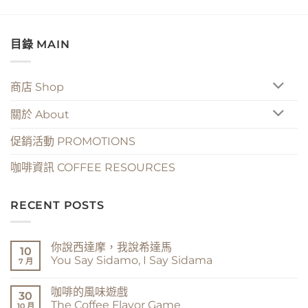
目錄 MAIN
商店 Shop
關於 About
促銷活動 PROMOTIONS
咖啡資訊 COFFEE RESOURCES
RECENT POSTS
你說西達摩，我說希達馬
10
You Say Sidamo, I Say Sidama
7 月
在
尚
〈你
無
咖啡的風味遊戲
說
留
30
西
言
The Coffee Flavor Game
10 月