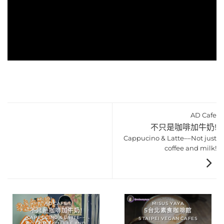
AD Cafe
不只是咖啡加牛奶!
Cappucino & Latte––Not just
coffee and milk!
AD CAFE
MISUS YAYA
不只是咖啡加牛奶!
5台北素食咖啡館
CAPPUCINO & LATTE––
5 TAIPEI VEGAN CAFES
NOT JUST COFFEE AND