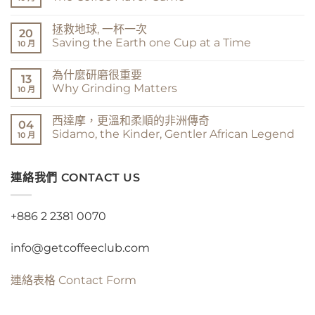
達
摩，
在
尚
我
〈咖
無
拯救地球, 一杯一次
說
啡
留
20
希
的
言
Saving the Earth one Cup at a Time
10 月
達
風
馬
味
在
尚
You
遊
〈拯
無
為什麼研磨很重要
Say
戲
救
留
13
Sidamo,
The
地
言
Why Grinding Matters
10 月
I
Coffee
球,
Say
Flavor
一
在
尚
Sidama〉
Game〉
杯
〈為
無
西達摩，更溫和柔順的非洲傳奇
中
中
一
什
留
04
次
麼
言
Sidamo, the Kinder, Gentler African Legend
10 月
Saving
研
the
磨
在
尚
Earth
很
〈西
無
one
重
達
留
Cup
要
摩，
連絡我們 CONTACT US
言
at
Why
更
a
Grinding
溫
Time〉
Matters〉
和
中
中
柔
+886 2 2381 0070
順
的
非
info@getcoffeeclub.com
洲
傳
奇
Sidamo,
連絡表格
Contact Form
the
Kinder,
Gentler
African