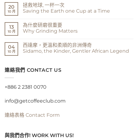
我
〈咖
無
拯救地球, 一杯一次
說
啡
留
20
希
的
言
Saving the Earth one Cup at a Time
10 月
達
風
馬
味
在
尚
You
遊
〈拯
無
為什麼研磨很重要
Say
戲
救
留
13
Sidamo,
The
地
言
Why Grinding Matters
10 月
I
Coffee
球,
Say
Flavor
一
在
尚
Sidama〉
Game〉
杯
〈為
無
西達摩，更溫和柔順的非洲傳奇
中
中
一
什
留
04
次
麼
言
Sidamo, the Kinder, Gentler African Legend
10 月
Saving
研
the
磨
在
尚
Earth
很
〈西
無
one
重
達
留
Cup
要
摩，
連絡我們 CONTACT US
言
at
Why
更
a
Grinding
溫
Time〉
Matters〉
和
中
中
柔
+886 2 2381 0070
順
的
非
info@getcoffeeclub.com
洲
傳
奇
Sidamo,
連絡表格
Contact Form
the
Kinder,
Gentler
African
Legend〉
與我們合作! WORK WITH US!
中