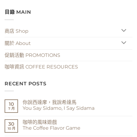
目錄 MAIN
商店 Shop
關於 About
促銷活動 PROMOTIONS
咖啡資訊 COFFEE RESOURCES
RECENT POSTS
你說西達摩，我說希達馬
10
You Say Sidamo, I Say Sidama
7 月
在
尚
〈你
無
咖啡的風味遊戲
說
留
30
西
言
The Coffee Flavor Game
10 月
達
摩，
在
尚